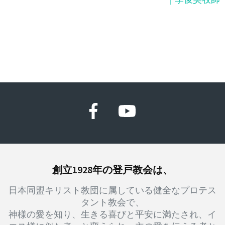
ゲ
ー
シ
ョ
ン
創立1928年の登戸教会は、
日本同盟キリスト教団に属している健全なプロテス
タント教会で、
神様の愛を知り、生きる喜びと平安に満たされ、イ