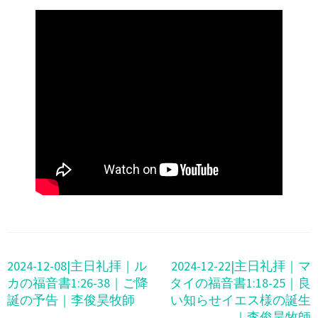
投
2024-12-08|主日礼拝｜ル
2024-12-22|主日礼拝｜マ
稿
カの福音書1:26-38｜ご降
タイの福音書1:18-25｜良
ナ
誕の予告｜李俊昊牧師
い知らせイエス様の誕生
ビ
｜李俊昊牧師