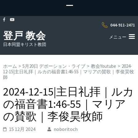
044-911-2471
登戸 教会
メニュー
日本同盟キリスト教団
ホーム
>
5月20日 デボーション・ライブ
>
教会Youtube
>
2024-
12-15|主日礼拝｜ルカの福音書1:46-55｜マリアの賛歌｜李俊昊牧
師
2024-12-15|主日礼拝｜ルカ
の福音書1:46-55｜マリア
の賛歌｜李俊昊牧師
15 12月 2024
noboritoch